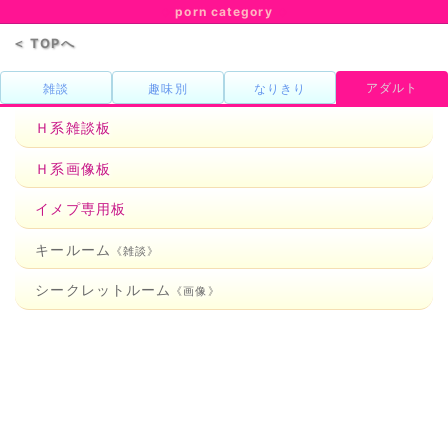
porn category
◇
◇
＜ TOPへ
アダルト
雑談
趣味別
なりきり
Ｈ系雑談板
Ｈ系画像板
イメプ専用板
キールーム
《雑談》
シークレットルーム
《画像》